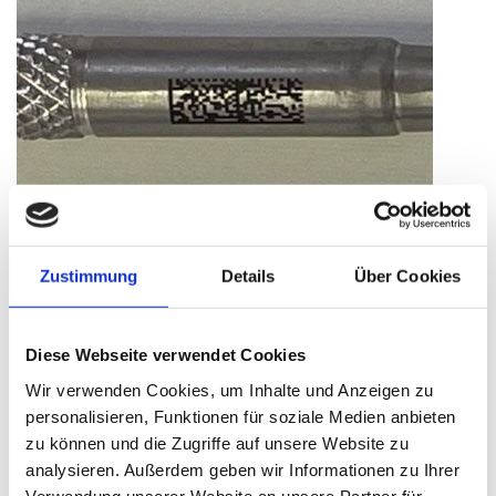
Der UDI konforme Datamatrixcode (DMC) ermöglicht
eine eindeutige Zuordnung und Rückverfolgbarkeit
Zustimmung
Details
Über Cookies
des Medizinproduktes. Der DMC wird von der MDR so
gefordert
und kann bis zu 3116 Ziffern speichern. Dies ermöglicht,
Diese Webseite verwendet Cookies
dass jedes Medizinprodukt einen individuellen Code
Wir verwenden Cookies, um Inhalte und Anzeigen zu
bekommt. Nur dadurch kann die Rechtssicherheit
personalisieren, Funktionen für soziale Medien anbieten
gewährleistet werden.
zu können und die Zugriffe auf unsere Website zu
analysieren. Außerdem geben wir Informationen zu Ihrer
Verwendung unserer Website an unsere Partner für