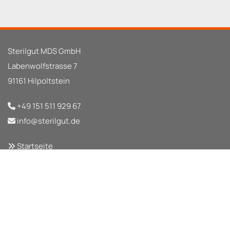
Sterilgut MDS GmbH
Labenwolfstrasse 7
91161 Hilpoltstein
+49 151 511 929 67

info@sterilgut.de

Startseite

Kontaktdaten

Impressum

Datenschutz
