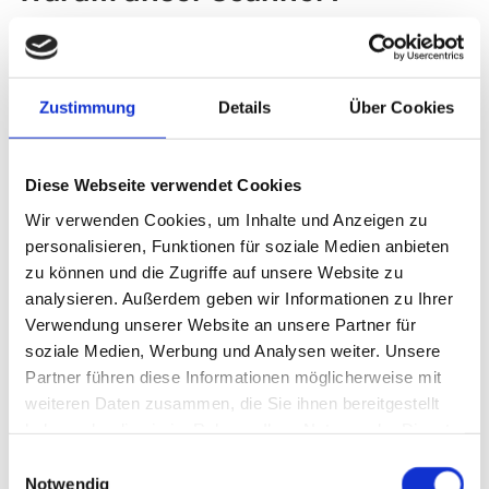
Bei der Suche nach einem geeigneten Scanner muss
man zwei grundlegende Dinge vonenander
unterscheiden: 1D-Scanner (Barcode) und 2D-Scanner
Zustimmung
Details
Über Cookies
(Datamatrix).
Diese Webseite verwendet Cookies
Die 1D-Scanner sind die typischen Hand- bzw.
Pistolenscanner welche schon oft im medizinischen
Wir verwenden Cookies, um Inhalte und Anzeigen zu
Bereich zum Einsatz kommen. Diese sind 1:1 mit den
personalisieren, Funktionen für soziale Medien anbieten
Scannern im Supermarkt oder an Registrierkassen
zu können und die Zugriffe auf unsere Website zu
vergleichbar. Im Rahmen ihrer Anwendung, dem lesen
analysieren. Außerdem geben wir Informationen zu Ihrer
von Barcodes, funktionieren sie auch ganz gut. Für uns
Verwendung unserer Website an unsere Partner für
soziale Medien, Werbung und Analysen weiter. Unsere
aber leider total unbrauchbar.
Partner führen diese Informationen möglicherweise mit
Laut MDR müssen Medizinprodukte (MP) mit einem
weiteren Daten zusammen, die Sie ihnen bereitgestellt
Datamatrixcode (DMC) auf dem MP selbst markiert sein.
haben oder die sie im Rahmen Ihrer Nutzung der Dienste
Das wird und ist der Standart.
gesammelt haben.
Das birgt einige Herrausforderungen für den Scanner
Einwilligungsauswahl
Notwendig