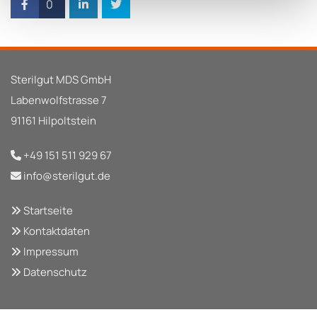
0
Sterilgut MDS GmbH
Labenwolfstrasse 7
91161 Hilpoltstein
+49 151 511 929 67

info@sterilgut.de

Startseite

Kontaktdaten

Impressum

Datenschutz
